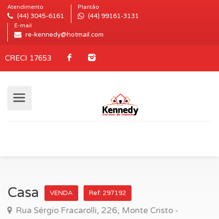
Atendimento
Plantão
(44) 3045-6161
(44) 99161-3131
E-mail
re-kennedy@hotmail.com
CRECI 17653
Casa
VENDA
Ref: 297192
Rua Sérgio Fracarolli, 226, Monte Cristo -