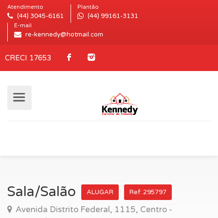
Atendimento
Plantão
(44) 3045-6161
(44) 99161-3131
E-mail
re-kennedy@hotmail.com
CRECI 17653
Sala/Salão
ALUGAR
Ref: 295797
Avenida Distrito Federal, 1115, Centro -