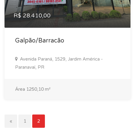
R$ 28.410,00
Galpão/Barracão
Avenida Paraná, 1529, Jardim América -
Paranavaí, PR
Área 1250,10 m²
«
1
2