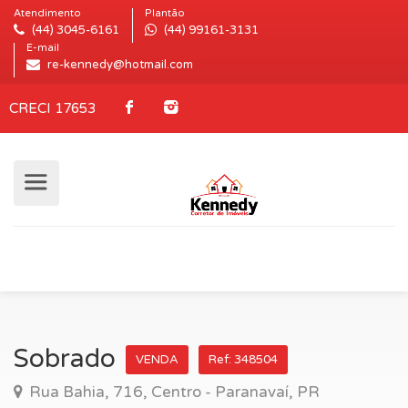
Atendimento
Plantão
(44) 3045-6161
(44) 99161-3131
E-mail
re-kennedy@hotmail.com
CRECI 17653
Sobrado
VENDA
Ref: 348504
Rua Bahia, 716, Centro - Paranavaí, PR