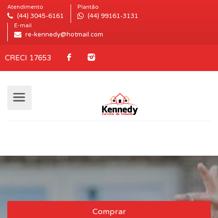
Atendimento
Plantão
(44) 3045-6161
(44) 99161-3131
E-mail
re-kennedy@hotmail.com
CRECI 17653
Comprar