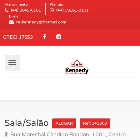
Atendimento
Plantão
(44) 3045-6161
(44) 99161-3131
E-mail
re-kennedy@hotmail.com
CRECI 17653
Sala/Salão
ALUGAR
Ref: 341303
Rua Marechal Cândido Rondon, 1601, Centro -