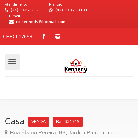
Atendimento
Plantão
(44) 3045-6161
(44) 99161-3131
E-mail
re-kennedy@hotmail.com
CRECI 17653
Casa
VENDA
Ref: 331749
Rua Ébano Pereira, 88, Jardim Panorama -