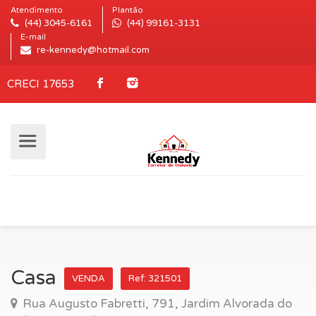
Atendimento
Plantão
(44) 3045-6161
(44) 99161-3131
E-mail
re-kennedy@hotmail.com
CRECI 17653
Casa
VENDA
Ref: 321501
Rua Augusto Fabretti, 791, Jardim Alvorada do