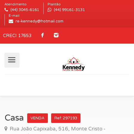
Atendimento
Plantão
(44) 3045-6161
(44) 99161-3131
E-mail
re-kennedy@hotmail.com
CRECI 17653
Casa
VENDA
Ref: 297193
Rua João Capixaba, 516, Monte Cristo -