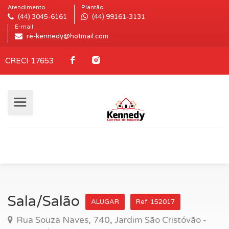
Atendimento
Plantão
(44) 3045-6161
(44) 99161-3131
E-mail
re-kennedy@hotmail.com
CRECI 17653
Sala/Salão
ALUGAR
Ref: 152017
Rua Souza Naves, 740, Jardim São Cristóvão -